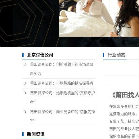
行业动态
北京讨债公司
莆田调查公司：创新引领下的市场调研
新势力
莆田调查公司：市场脉络的精准探寻者
莆田侦探公司：婚姻危机里的“真相守护
《莆田找
者”
在复杂多变的社会
莆田侦探公司：商业竞争中的“情报先锋
充满活力的城市，
军”
专业团队，精准定
莆田的专业找人取
新闻资讯
保护隐私的前提下