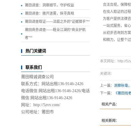
合法合规，保障权
莆田调查：洞察细节，守护权益
在找人取证的过程
莆田调查：拨开迷雾，探寻真相
为客户提供法律咨
莆田调查取证——法庭之外的“证据猎手”**
一站式服务，省心
莆田商务调查——鞋业江湖的“商业护航
从初步咨询到方案
者”**
和精力，让整个过
热门关键词
本文网址：http://5zvv.
联系我们
关键词：
莆田精诚调查公司
联系方式：网站出租136-9146-2426
上一篇：
洞察秋毫
电话微信:网站出租136-9146-2426/
电话
下一篇：
《莆田找
微信:网站出租136-9146-2426
相关产品：
网址：http://5zvv.com/
公司地址：莆田市
相关新闻：