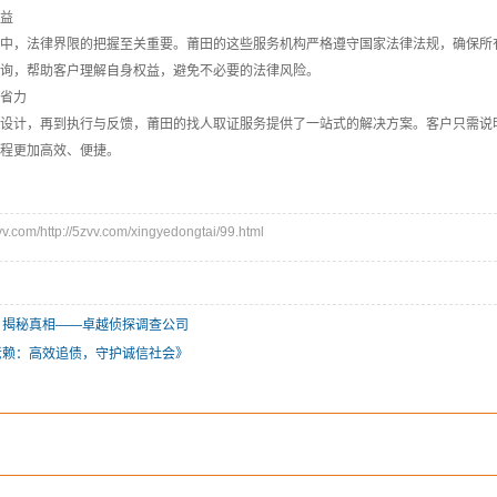
益
中，法律界限的把握至关重要。莆田的这些服务机构严格遵守国家法律法规，确保所
询，帮助客户理解自身权益，避免不必要的法律风险。
省力
设计，再到执行与反馈，莆田的找人取证服务提供了一站式的解决方案。客户只需说
程更加高效、便捷。
com/http://5zvv.com/xingyedongtai/99.html
，揭秘真相——卓越侦探调查公司
老赖：高效追债，守护诚信社会》