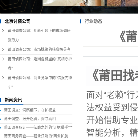
行业动态
北京讨债公司
莆田调查公司：创新引领下的市场调研
《莆
新势力
莆田调查公司：市场脉络的精准探寻者
莆田侦探公司：婚姻危机里的“真相守护
者”
《莆田找
莆田侦探公司：商业竞争中的“情报先锋
军”
面对“老赖”
新闻资讯
法权益受到侵
莆田调查：洞察细节，守护权益
开始借助专业
莆田调查：拨开迷雾，探寻真相
莆田调查取证——法庭之外的“证据猎手”**
智能分析，精
莆田商务调查——鞋业江湖的“商业护航