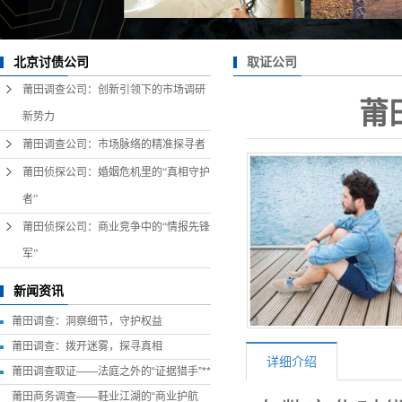
取证公司
北京讨债公司
莆田调查公司：创新引领下的市场调研
莆
新势力
莆田调查公司：市场脉络的精准探寻者
莆田侦探公司：婚姻危机里的“真相守护
者”
莆田侦探公司：商业竞争中的“情报先锋
军”
新闻资讯
莆田调查：洞察细节，守护权益
莆田调查：拨开迷雾，探寻真相
详细介绍
莆田调查取证——法庭之外的“证据猎手”**
莆田商务调查——鞋业江湖的“商业护航