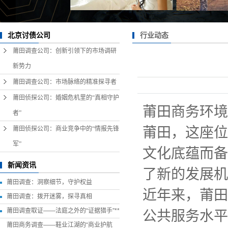
行业动态
北京讨债公司
莆田调查公司：创新引领下的市场调研
新势力
莆田调查公司：市场脉络的精准探寻者
莆田侦探公司：婚姻危机里的“真相守护
莆田商务环境
者”
莆田，这座位
莆田侦探公司：商业竞争中的“情报先锋
军”
文化底蕴而备
新闻资讯
了新的发展机
莆田调查：洞察细节，守护权益
近年来，莆田
莆田调查：拨开迷雾，探寻真相
莆田调查取证——法庭之外的“证据猎手”**
公共服务水平
莆田商务调查——鞋业江湖的“商业护航