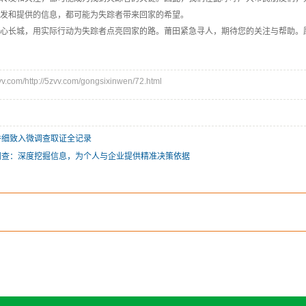
发和提供的信息，都可能为失踪者带来回家的希望。
心长城，用实际行动为失踪者点亮回家的路。莆田紧急寻人，期待您的关注与帮助。
com/http://5zvv.com/gongsixinwen/72.html
件细致入微调查取证全记录
调查：深度挖掘信息，为个人与企业提供精准决策依据