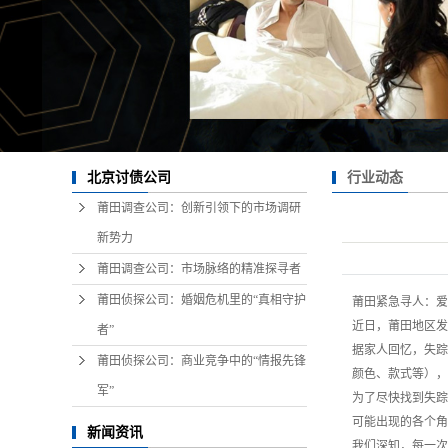
行业动态
北京讨债公司
莆田调查公司：创新引领下的市场调研
新势力
莆田调查公司：市场脉络的精准探寻者
莆田侦探公司：婚姻危机里的“真相守护
莆田紧急寻人：爱
近日，莆田地区发
者”
据家人回忆，失踪
莆田侦探公司：商业竞争中的“情报先锋
颜色、款式等），
军”
为了尽快找到失踪
可能出现的各个角
新闻资讯
我们深知，每一次