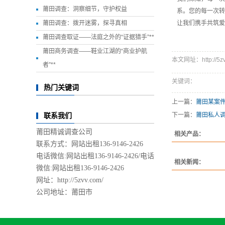
莆田调查：洞察细节，守护权益
系。您的每一次转
莆田调查：拨开迷雾，探寻真相
让我们携手共筑爱
莆田调查取证——法庭之外的“证据猎手”**
莆田商务调查——鞋业江湖的“商业护航
本文网址：http://5zvv.
者”**
关键词：
热门关键词
上一篇：
莆田某案
下一篇：
莆田私人
联系我们
莆田精诚调查公司
相关产品：
联系方式：网站出租136-9146-2426
电话微信:网站出租136-9146-2426/
电话
相关新闻：
微信:网站出租136-9146-2426
网址：http://5zvv.com/
公司地址：莆田市