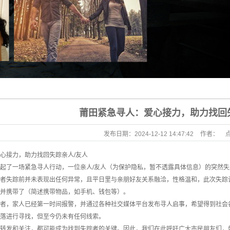
莆田紧急寻人：爱心接力，助力找回
发布日期：
2024-12-12 14:47:42
作者：
心接力，助力找回失踪亲人/友人
起了一场紧急寻人行动，一位亲人/友人（为保护隐私，暂不透露具体信息）的突然
者失踪前并未表现出任何异常，且平日里与亲朋好友关系融洽，性格温和，此次失踪
并携带了（简述携带物品，如手机、钱包等）。
者，家人已经第一时间报警，并通过各种社交媒体平台发布寻人启事，希望得到社会
落进行寻找，但至今仍未有任何线索。
转发和关注，都可能成为找到失踪者的关键。因此，我们在此呼吁广大市民朋友们，