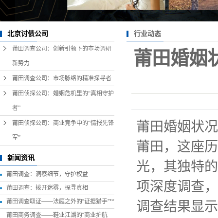
行业动态
北京讨债公司
莆田调查公司：创新引领下的市场调研
莆田婚姻
新势力
莆田调查公司：市场脉络的精准探寻者
莆田侦探公司：婚姻危机里的“真相守护
者”
莆田婚姻状况
莆田侦探公司：商业竞争中的“情报先锋
军”
莆田，这座历
新闻资讯
光，其独特的
莆田调查：洞察细节，守护权益
项深度调查，
莆田调查：拨开迷雾，探寻真相
莆田调查取证——法庭之外的“证据猎手”**
调查结果显示
莆田商务调查——鞋业江湖的“商业护航