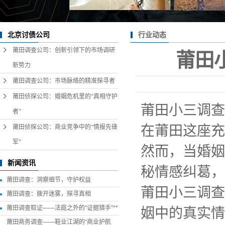
行业动态
北京讨债公司
莆田调查公司：创新引领下的市场调研
莆田
新势力
莆田调查公司：市场脉络的精准探寻者
莆田侦探公司：婚姻危机里的“真相守护
莆田小三调查
者”
在莆田这座充
莆田侦探公司：商业竞争中的“情报先锋
军”
然而，当婚姻
新闻资讯
秘情感纠葛，
莆田调查：洞察细节，守护权益
莆田小三调查
莆田调查：拨开迷雾，探寻真相
莆田调查取证——法庭之外的“证据猎手”**
姻中的真实情
莆田商务调查——鞋业江湖的“商业护航