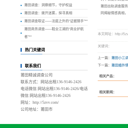
莆田调查：洞察细节，守护权益
莆田出轨调查服务
莆田调查：拨开迷雾，探寻真相
同揭秘情感真相，
莆田调查取证——法庭之外的“证据猎手”**
莆田商务调查——鞋业江湖的“商业护航
本文网址：http://5zvv.
者”**
关键词：
热门关键词
上一篇：
莆田小三
下一篇：
莆田婚外
联系我们
莆田精诚调查公司
相关产品：
联系方式：网站出租136-9146-2426
电话微信:网站出租136-9146-2426/
电话
相关新闻：
微信:网站出租136-9146-2426
网址：http://5zvv.com/
公司地址：莆田市