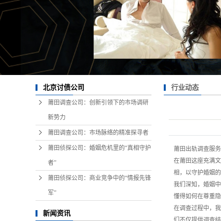
行业动态
北京讨债公司
莆田调查公司：创新引领下的市场调研
新势力
莆田调查公司：市场脉络的精准探寻者
莆田侦探公司：婚姻危机里的“真相守护
莆田出轨调查服务
在莆田这座充满文
者”
相，以守护婚姻的
莆田侦探公司：商业竞争中的“情报先锋
我们深知，婚姻中
军”
懂得如何在尊重隐
在调查过程中，我
新闻资讯
们不仅提供调查