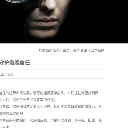
您的当前位置：
首页
>
新闻资讯
>
公司新闻
守护婚姻信任
点击：
302
信任的纽带出现裂痕，情感的迷雾笼罩心头，人们往往渴望找到真
的人们，提供了一条寻求答案的路径。
验丰富、情感细腻的专业人士组成。他们不仅具备敏锐的洞察力，更
婚姻的真实面貌。
调查都是对婚姻的一次深刻反思，也是对忠诚的一次考验。因此，我
与未来。