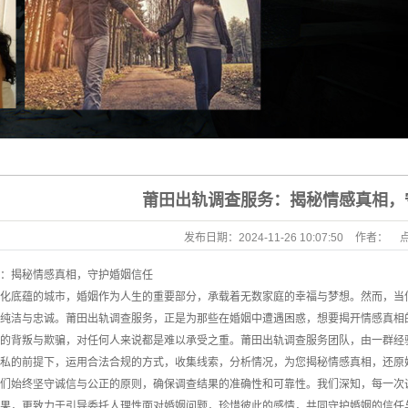
莆田出轨调查服务：揭秘情感真相，
发布日期：
2024-11-26 10:07:50
作者：
：揭秘情感真相，守护婚姻信任
化底蕴的城市，婚姻作为人生的重要部分，承载着无数家庭的幸福与梦想。然而，当
纯洁与忠诚。莆田出轨调查服务，正是为那些在婚姻中遭遇困惑，想要揭开情感真相
的背叛与欺骗，对任何人来说都是难以承受之重。莆田出轨调查服务团队，由一群经
私的前提下，运用合法合规的方式，收集线索，分析情况，为您揭秘情感真相，还原
们始终坚守诚信与公正的原则，确保调查结果的准确性和可靠性。我们深知，每一次
结果，更致力于引导委托人理性面对婚姻问题，珍惜彼此的感情，共同守护婚姻的信任