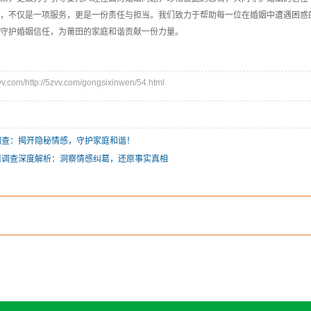
，不仅是一项服务，更是一份责任与担当。我们致力于帮助每一位在婚姻中遭遇困惑
守护婚姻信任，为莆田的家庭和谐贡献一份力量。
com/http://5zvv.com/gongsixinwen/54.html
调查：揭开隐秘情感，守护家庭和谐！
情调查深度解析：洞察情感纠葛，还原事实真相